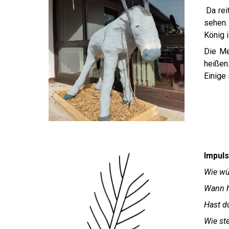
Da rei
sehen. 
König i
Die Me
heißen.
Einige 
Impuls
Wie wü
Wann h
Hast d
Wie ste