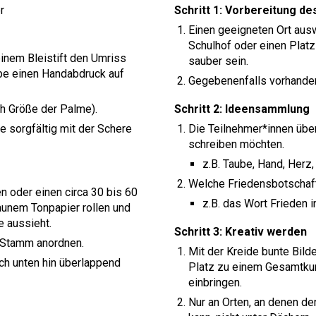
r
Schritt 1:
Vorbereitung de
Einen geeigneten Ort aus
Schulhof oder einen Platz 
inem Bleistift den Umriss
sauber sein.
rbe einen Handabdruck auf
Gegebenenfalls vorhande
h Größe der Palme).
Schritt 2:
Ideensammlung
 sorgfältig mit der Schere
Die Teilnehmer*innen übe
schreiben möchten.
z.B. Taube, Hand, Her
Welche Friedensbotscha
 oder einen circa 30 bis 60
z.B. das Wort Frieden 
aunem Tonpapier rollen und
e aussieht.
Schritt 3:
Kreativ werden
 Stamm anordnen.
Mit der Kreide bunte Bil
ach unten hin überlappend
Platz zu einem Gesamtkun
einbringen.
Nur an Orten, an denen d