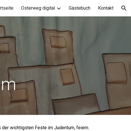
rtseite
Osterweg digital
Gästebuch
Kontakt
ion
lem
 der wichtigsten Feste im Judentum, feiern.