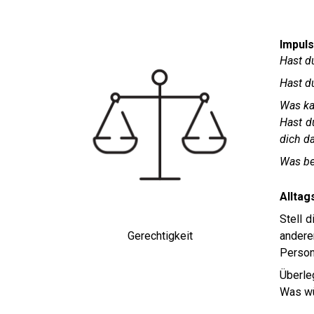
Impuls
Hast du
Hast d
Was ka
Hast d
dich d
Was be
Alltag
Stell 
andere
Gerechtigkeit
Person 
Überle
Was wü