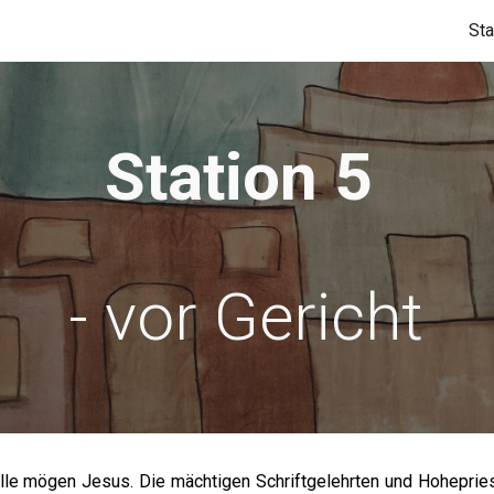
Sta
ip to main content
Skip to navigat
Station 5
- vor Gericht
alle mögen Jesus. Die mächtigen Schriftgelehrten und Hoheprie