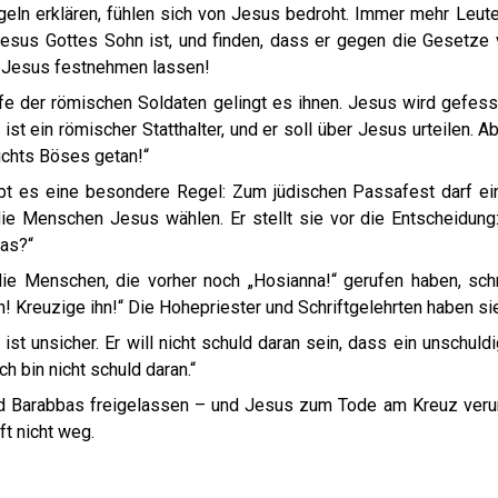
geln erklären, fühlen sich von Jesus bedroht. Immer mehr Leute 
esus Gottes Sohn ist, und finden, dass er gegen die Gesetze 
 Jesus festnehmen lassen!
lfe der römischen Soldaten gelingt es ihnen. Jesus wird gefes
 ist ein römischer Statthalter, und er soll über Jesus urteilen. A
ichts Böses getan!“
bt es eine besondere Regel: Zum jüdischen Passafest darf ein
ie Menschen Jesus wählen. Er stellt sie vor die Entscheidung:
as?“
ie Menschen, die vorher noch „Hosianna!“ gerufen haben, schre
n! Kreuzige ihn!“ Die Hohepriester und Schriftgelehrten haben si
 ist unsicher. Er will nicht schuld daran sein, dass ein unschu
Ich bin nicht schuld daran.“
d Barabbas freigelassen – und Jesus zum Tode am Kreuz verurtei
ft nicht weg.