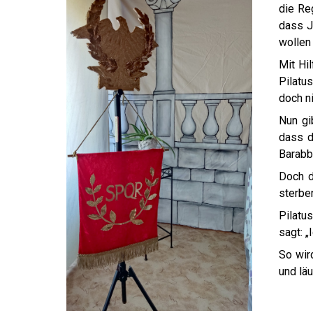
die Re
dass J
wollen
Mit Hi
Pilatus
doch n
Nun gi
dass d
Barabb
Doch d
sterbe
Pilatus
sagt: „
So wir
und läu